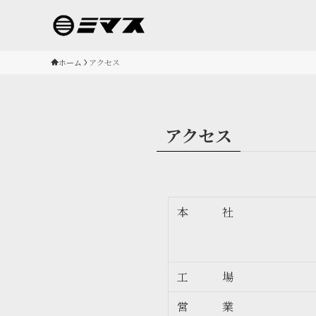
ホーム
アクセス
アクセス
本 社
工 場
営 業