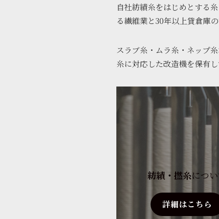
自社紡績糸をはじめとする糸
る繊維業と30年以上貸倉庫
スラブ糸・ムラ糸・ネップ糸
糸に対応した改造機を保有し
紡績・撚糸
につい
詳細はこちら