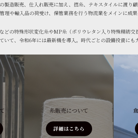
の製造販売、仕入れ販売に加え、撚糸、テキスタイルに渡り顧
の管理や輸入品の荷受け、保管業務を行う物流業をメインに成果
などの特殊形状変化糸やMP糸（ポリウレタン入り特殊精紡交撚
ていて、令和6年には最新機を導入。時代ごとの設備投資にも
て
糸販売について
詳細はこちら