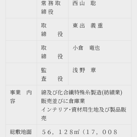
常 務 取
西 山 聡
締 役
取
東 出 義 重
締 役
取
小倉 竜也
締 役
監
浅 野 章
査 役
事業 内
綿及び化合繊特殊糸製造(紡績業)
容
販売並びに倉庫業
インテリア･資材用生地及び製品販
売
総敷地面
５６，１２８㎡（１７，００８