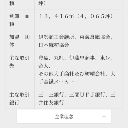
積
坪）
倉庫 面
１３，４１６㎡（４，０６５坪）
積
加盟 団
伊勢商工会議所、東海倉庫協会、
体
日本麻紡協会
主な取引
豊島、丸紅、伊藤忠商事、東レ、
先
帝人、
その他大手商社及び紡績会社、大
手合繊メーカー
主な取引
三十三銀行、三菱ＵＦＪ銀行、三
銀行
井住友銀行
企業理念