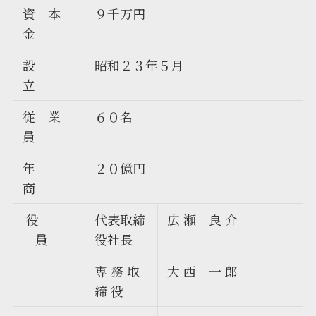
資 本
９千万円
金
設
昭和２３年５月
立
従 業
６０名
員
年
２０億円
商
役
代表取締
広 瀬 良 介
員
役社長
専 務 取
大 西 一 郎
締 役